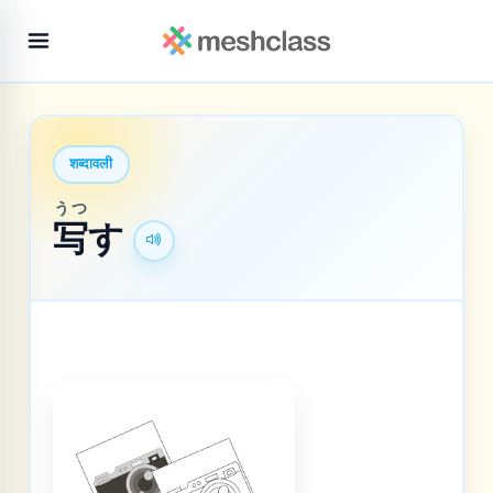
शब्दावली
うつ
写
す