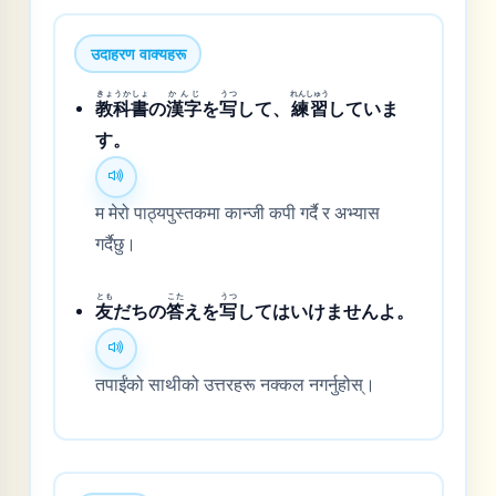
उदाहरण वाक्यहरू
きょうかしょ
かんじ
うつ
れんしゅう
教科書
の
漢字
を
写
して、
練習
していま
す。
म मेरो पाठ्यपुस्तकमा कान्जी कपी गर्दै र अभ्यास
गर्दैछु।
とも
こた
うつ
友
だちの
答
えを
写
してはいけませんよ。
तपाईंको साथीको उत्तरहरू नक्कल नगर्नुहोस्।