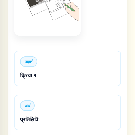
पदवर्ग
क्रिया १
अर्थ
प्रतिलिपि