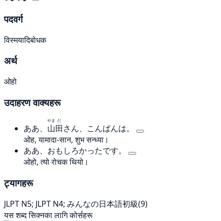
पदवर्ग
विस्मयादिबोधक
अर्थ
ओहो
उदाहरण वाक्यहरू
やま
だ
ああ、
山
田
さん、こんばんは。
ओह, यामादा-सान, शुभ सन्ध्या।
ああ、おもしろかったです。
ओहो, त्यो रोचक थियो।
ट्यागहरू
JLPT N5; JLPT N4; みんなの日本語初級(9)
यस शब्द सिक्नका लागि कोर्सहरू