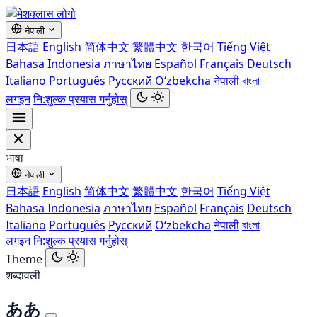
नेपाली
日本語
English
简体中文
繁體中文
한국어
Tiếng Việt
Bahasa Indonesia
ภาษาไทย
Español
Français
Deutsch
Italiano
Português
Русский
Oʻzbekcha
नेपाली
বাংলা
लगइन
नि:शुल्क प्रयास गर्नुहोस्
भाषा
नेपाली
日本語
English
简体中文
繁體中文
한국어
Tiếng Việt
Bahasa Indonesia
ภาษาไทย
Español
Français
Deutsch
Italiano
Português
Русский
Oʻzbekcha
नेपाली
বাংলা
लगइन
नि:शुल्क प्रयास गर्नुहोस्
Theme
शब्दावली
ああ