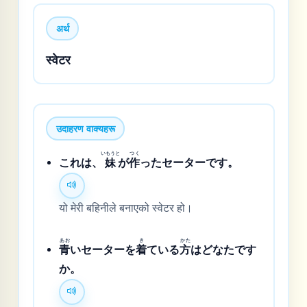
अर्थ
स्वेटर
उदाहरण वाक्यहरू
いもうと
つく
これは、
妹
が
作
ったセーターです。
यो मेरी बहिनीले बनाएको स्वेटर हो।
あお
き
かた
青
いセーターを
着
ている
方
はどなたです
か。