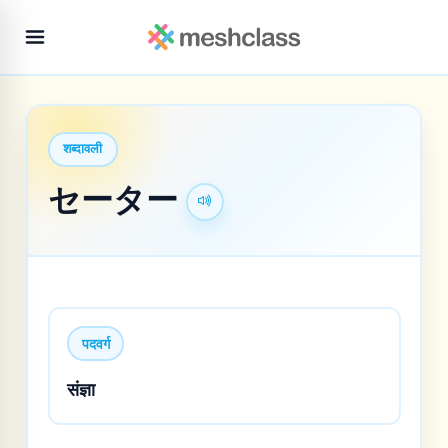
शब्दावली
セーター
पदवर्ग
संज्ञा