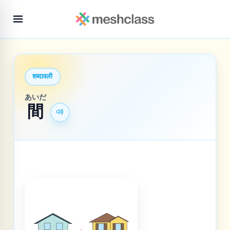
शब्दावली
あいだ
間