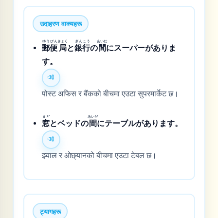
उदाहरण वाक्यहरू
ゆう
びん
きょく
ぎん
こう
あいだ
郵
便
局
と
銀
行
の
間
にスーパーがありま
す。
पोस्ट अफिस र बैंकको बीचमा एउटा सुपरमार्केट छ।
まど
あいだ
窓
とベッドの
間
にテーブルがあります。
झ्याल र ओछ्यानको बीचमा एउटा टेबल छ।
ट्यागहरू