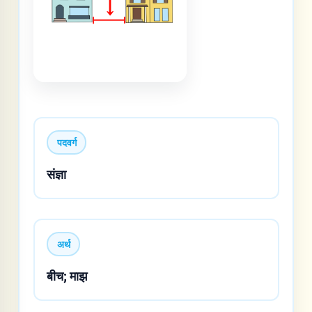
पदवर्ग
संज्ञा
अर्थ
बीच; माझ