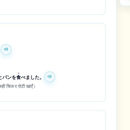
た
とパンを
食
べました。
ेही चिज र रोटी खाएँ।