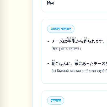
चिज
उदाहरण वाक्यहरू
ぎゅうにゅう
つく
チーズは
牛乳
から
作
られます。
चिज दूधबाट बनाइन्छ।
あさ
いえ
朝
ごはんに、
家
にあったチーズ
मैले बिहानको खाजाका लागि घरमा भएको क
ट्यागहरू