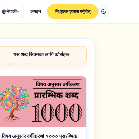
नेपाली
लगइन
नि:शुल्क प्रयास गर्नुहोस्
यस शब्द सिक्नका लागि कोर्सहरू
विषय अनुसार वर्गीकरण! १००० प्रारम्भिक