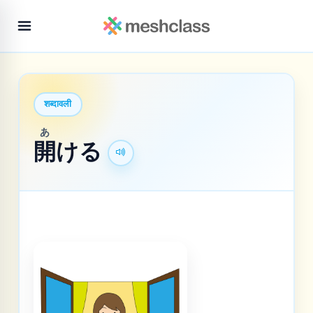
शब्दावली
あ
開
ける