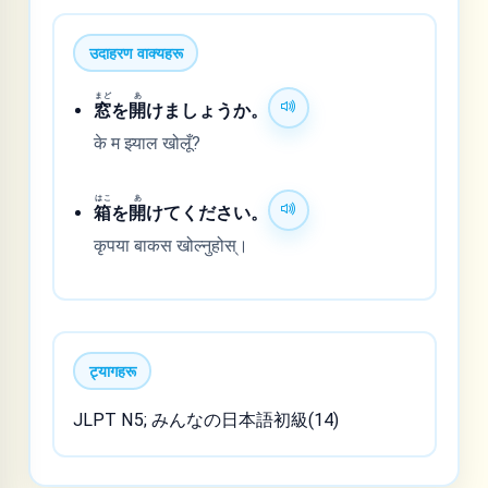
उदाहरण वाक्यहरू
まど
あ
窓
を
開
けましょうか。
के म झ्याल खोलूँ?
はこ
あ
箱
を
開
けてください。
कृपया बाकस खोल्नुहोस्।
ट्यागहरू
JLPT N5; みんなの日本語初級(14)