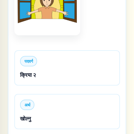
पदवर्ग
क्रिया २
अर्थ
खोल्नु