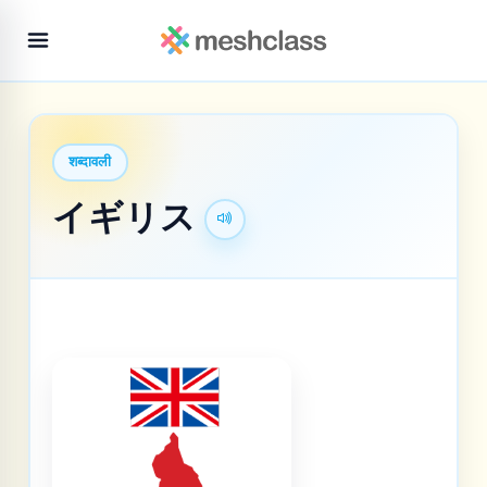
शब्दावली
イギリス