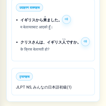
उदाहरण वाक्यहरू
き
イギリスから
来
ました。
म बेलायतबाट आएको हुँ।
じん
クリスさんは、イギリス
人
ですか。
के क्रिस बेलायती हो?
ट्यागहरू
JLPT N5; みんなの日本語初級(1)