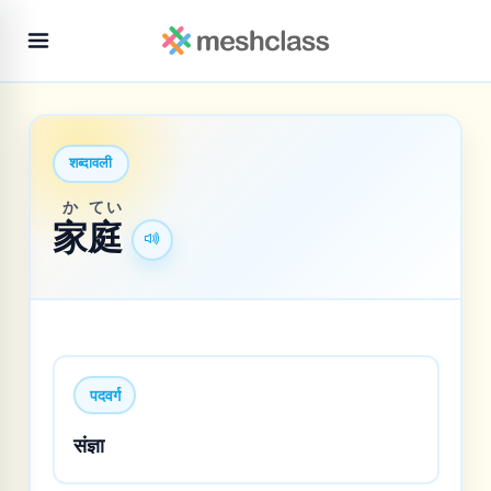
शब्दावली
か
てい
家
庭
पदवर्ग
संज्ञा