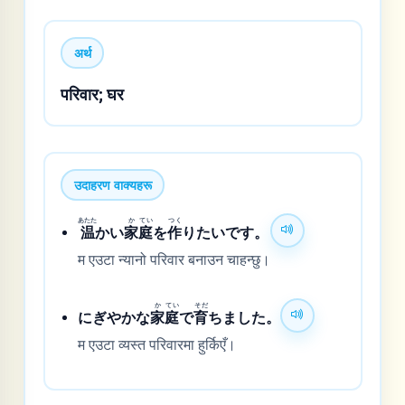
अर्थ
परिवार; घर
उदाहरण वाक्यहरू
あたた
か
てい
つく
温
かい
家
庭
を
作
りたいです。
म एउटा न्यानो परिवार बनाउन चाहन्छु।
か
てい
そだ
にぎやかな
家
庭
で
育
ちました。
म एउटा व्यस्त परिवारमा हुर्किएँ।