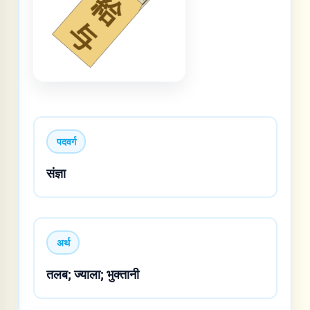
पदवर्ग
संज्ञा
अर्थ
तलब; ज्याला; भुक्तानी