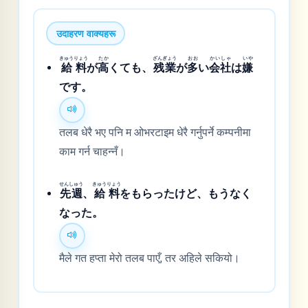
उदाहरण वाक्यहरू
きゅうりょう
たか
ざんぎょう
おお
かいしゃ
いや
給料
が
高
くても、
残業
が
多
い
会社
は
嫌
です。
तलब धेरै भए पनि म ओभरटाइम धेरै गर्नुपर्ने कम्पनीमा
काम गर्न चाहन्नँ।
せんしゅう
きゅうりょう
先週
、
給料
をもらったけど、もうなく
なった。
मैले गत हप्ता मेरो तलब पाएँ, तर अहिले सकियो।