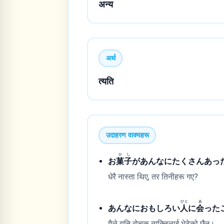
अन्य
अर्थ
त्यति
उदाहरण वाक्यहरू
かし
お
菓子
があんなにたくさんあっ
धेरै नास्ता थिए, तर तिनीहरू गए?
ひと
あ
あんなにおもしろい
人
に
会
った
मैले यति रोचक व्यक्तिलाई भेटेको छैन।