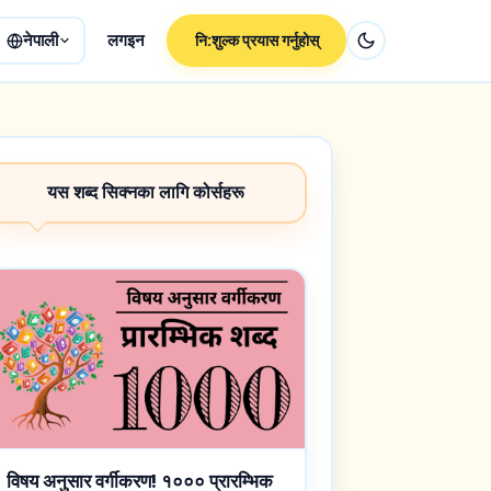
नेपाली
लगइन
नि:शुल्क प्रयास गर्नुहोस्
यस शब्द सिक्नका लागि कोर्सहरू
विषय अनुसार वर्गीकरण! १००० प्रारम्भिक