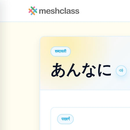
शब्दावली
あんなに
पदवर्ग