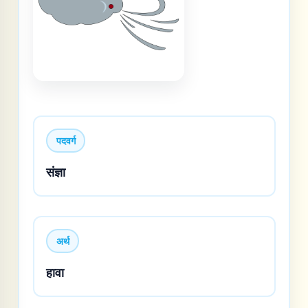
पदवर्ग
संज्ञा
अर्थ
हावा