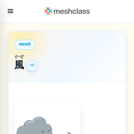
शब्दावली
かぜ
風