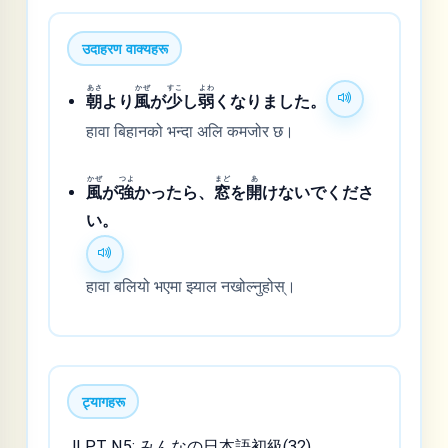
उदाहरण वाक्यहरू
あさ
かぜ
すこ
よわ
朝
より
風
が
少
し
弱
くなりました。
हावा बिहानको भन्दा अलि कमजोर छ।
かぜ
つよ
まど
あ
風
が
強
かったら、
窓
を
開
けないでくださ
い。
हावा बलियो भएमा झ्याल नखोल्नुहोस्।
ट्यागहरू
JLPT N5; みんなの日本語初級(32)