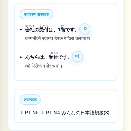
उदाहरण वाक्यहरू
かい
しゃ
うけ
つけ
かい
会
社
の
受
付
は、1
階
です。
कम्पनीको स्वागत डेस्क पहिलो तलामा छ।
うけ
つけ
あちらは、
受
付
です。
त्यो रिसेप्सन डेस्क हो।
ट्यागहरू
JLPT N5; JLPT N4; みんなの日本語初級(3)