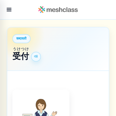
शब्दावली
うけ
つけ
受
付