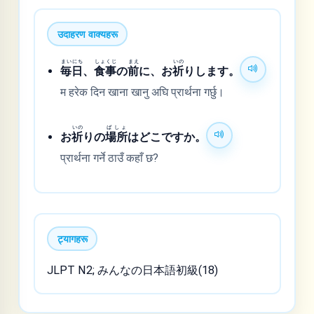
उदाहरण वाक्यहरू
まいにち
しょくじ
まえ
いの
毎日
、
食事
の
前
に、お
祈
りします。
म हरेक दिन खाना खानु अघि प्रार्थना गर्छु।
いの
ばしょ
お
祈
りの
場所
はどこですか。
प्रार्थना गर्ने ठाउँ कहाँ छ?
ट्यागहरू
JLPT N2; みんなの日本語初級(18)