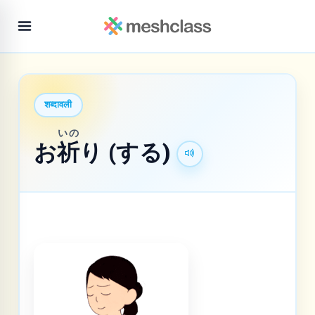
शब्दावली
いの
お
祈
り (する)