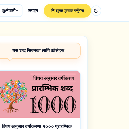
नेपाली
लगइन
नि:शुल्क प्रयास गर्नुहोस्
यस शब्द सिक्नका लागि कोर्सहरू
विषय अनुसार वर्गीकरण! १००० प्रारम्भिक