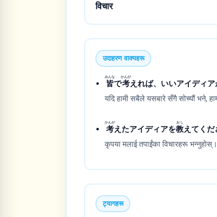
विचार
उदाहरण वाक्यहरू
みんな
かんが
皆
で
考
えれば、いいアイディア
यदि हामी सबैले यसबारे सँगै सोच्यौं भने,
かんが
おし
考
えたアイディアを
教
えてくだ
कृपया मलाई तपाईंका विचारहरू भन्नुहोस्
ट्यागहरू