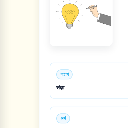
पदवर्ग
संज्ञा
अर्थ