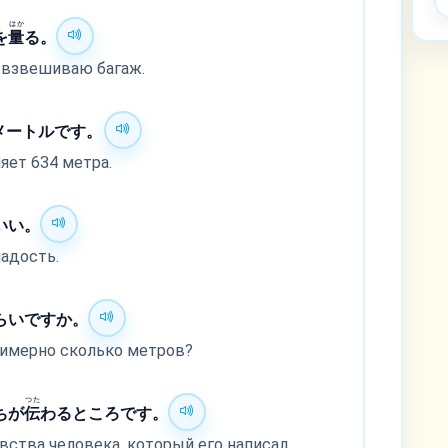
はか
を
量
る。
 взвешиваю багаж.
4メートルです。
яет 634 метра.
いい。
адость.
らいですか。
примерно сколько метров?
つた
ちが
伝
わるところです。
вства человека, который его написал,