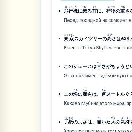
ひ
こう
き
の
まえ
に
もつ
おも
飛
行
機
に
乗
る
前
に、
荷
物
の
重
さ
Перед посадкой на самолёт я
とう
きょう
たか
東
京
スカイツリーの
高
さは63
Высота Tokyo Skytree составл
あま
このジュースは
甘
さがちょうど
Этот сок имеет идеальную сл
うみ
ふか
なん
この
海
の
深
さは、
何
メートルぐ
Какова глубина этого моря, 
て
がみ
か
ひと
き
も
手
紙
のよさは、
書
いた
人
の
気
持
Хорошее письмо в том, что чу