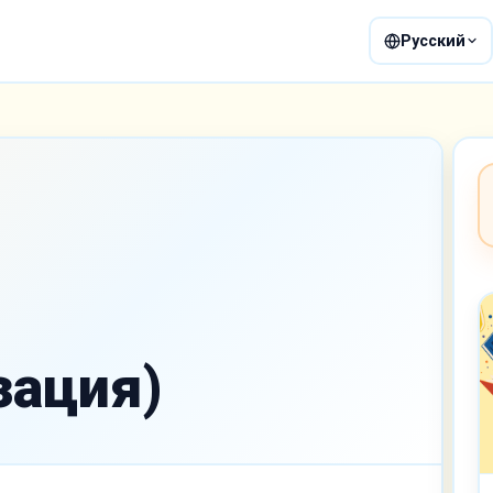
Русский
зация)