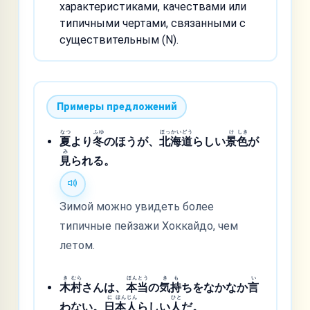
характеристиками, качествами или
типичными чертами, связанными с
существительным (N).
Примеры предложений
なつ
ふゆ
ほっ
かい
どう
け
しき
夏
より
冬
のほうが、
北
海
道
らしい
景
色
が
み
見
られる。
Зимой можно увидеть более
типичные пейзажи Хоккайдо, чем
летом.
き
むら
ほん
とう
き
も
い
木
村
さんは、
本
当
の
気
持
ちをなかなか
言
に
ほん
じん
ひと
わない。
日
本
人
らしい
人
だ。