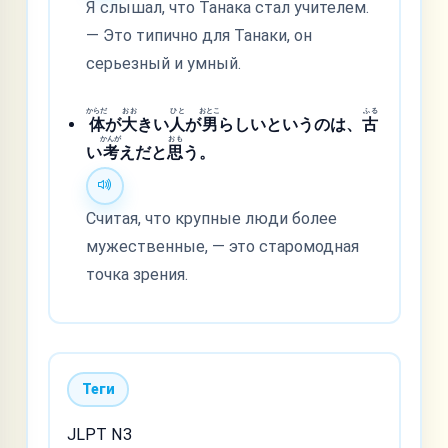
Я слышал, что Танака стал учителем.
— Это типично для Танаки, он
серьезный и умный.
からだ
おお
ひと
おとこ
ふる
体
が
大
きい
人
が
男
らしいというのは、
古
かんが
おも
い
考
えだと
思
う。
Считая, что крупные люди более
мужественные, — это старомодная
точка зрения.
Теги
JLPT N3