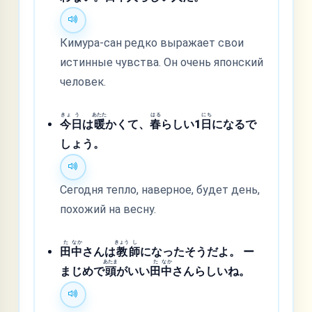
Кимура-сан редко выражает свои
истинные чувства. Он очень японский
человек.
きょ
う
あたた
はる
にち
今
日
は
暖
かくて、
春
らしい1
日
になるで
しょう。
Сегодня тепло, наверное, будет день,
похожий на весну.
た
なか
きょう
し
田
中
さんは
教
師
になったそうだよ。 ー
あたま
た
なか
まじめで
頭
がいい
田
中
さんらしいね。