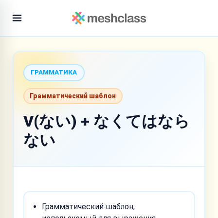
ГРАММАТИКА
Грамматический шаблон
V(ない) + なくてはなら
ない
Грамматический шаблон,