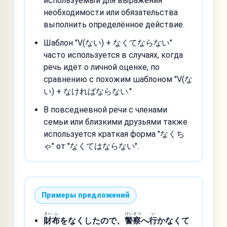
используемый для выражения
необходимости или обязательства
выполнить определённое действие.
Шаблон "V(ない) + なくてならない"
часто используется в случаях, когда
речь идёт о личной оценке, по
сравнению с похожим шаблоном "V(な
い) + なければならない."
В повседневной речи с членами
семьи или близкими друзьями также
используется краткая форма "なくち
ゃ" от "なくてはならない".
Примеры предложений
さい
ふ
けい
さつ
い
財
布
をなくしたので、
警
察
へ
行
かなくて