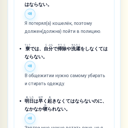
はならない。
Я потерял(а) кошелёк, поэтому
должен(должна) пойти в полицию.
りょう
じ
ぶん
そう
じ
せん
たく
寮
では、
自
分
で
掃
除
や
洗
濯
をしなくては
ならない。
В общежитии нужно самому убирать
и стирать одежду.
あ
した
はや
お
明
日
は
早
く
起
きなくてはならないのに、
ね
なかなか
寝
られない。
Завтра мне нужно встать рано, но я