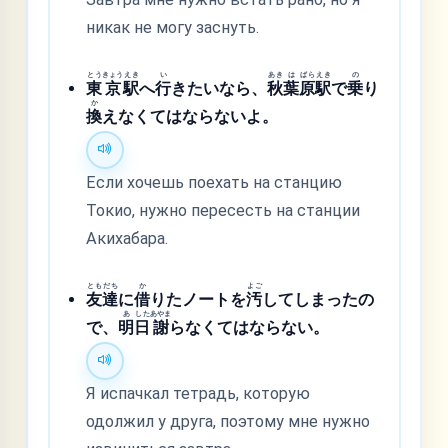
никак не могу заснуть.
とう
きょう
えき
い
あき
は
ばら
えき
の
東
京
駅
へ
行
きたいなら、
秋
葉
原
駅
で
乗
り
か
換
えなくてはならないよ。
Если хочешь поехать на станцию
Токио, нужно пересесть на станции
Акихабара.
とも
だち
か
よご
友
達
に
借
りたノートを
汚
してしまったの
あ
した
あやま
で、
明
日
謝
らなくてはならない。
Я испачкал тетрадь, которую
одолжил у друга, поэтому мне нужно