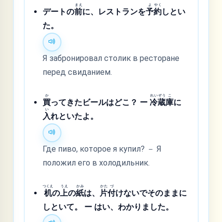
まえ
よ
やく
デートの
前
に、レストランを
予
約
しとい
た。
Я забронировал столик в ресторане
перед свиданием.
か
れい
ぞう
こ
買
ってきたビールはどこ？ ー
冷
蔵
庫
に
い
入
れといたよ。
Где пиво, которое я купил? － Я
положил его в холодильник.
つくえ
うえ
かみ
かた
づ
机
の
上
の
紙
は、
片
付
けないでそのままに
しといて。 ー はい、わかりました。