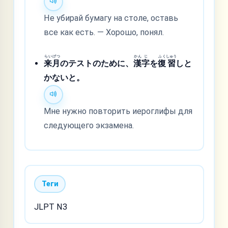
Не убирай бумагу на столе, оставь
все как есть. — Хорошо, понял.
らい
げつ
かん
じ
ふく
しゅう
来
月
のテストのために、
漢
字
を
復
習
しと
かないと。
Мне нужно повторить иероглифы для
следующего экзамена.
Теги
JLPT N3