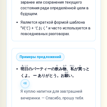
заранее или сохранения текущего
состояния ради определённой цели в
будущем.
Является краткой формой шаблона
"V(て) + ておく" и часто используется в
повседневных разговорах.
Примеры предложений
あ
した
の
もの
わたし
か
明
日
のパーティーの
飲
み
物
、
私
が
買
っと
ねが
くよ。 ー ありがとう。お
願
い。
Я куплю напитки для завтрашней
вечеринки. — Спасибо, прошу тебя.