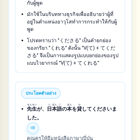
กับผู้พูด
มักใช้ในบริบททางธุรกิจเพื่ออธิบายว่าผู้ที่
อยู่ในตำแหน่งอาวุโสทำการกระทำให้กับผู้
พูด
โปรดทราบว่า "くださる" เป็นคำยกย่อง
ของกริยา "くれる" ดังนั้น "V(て) + てくだ
さる" จึงเป็นการแสดงรูปแบบยกย่องของรูป
แบบไวยากรณ์ "V(て) + てくれる"
ประโยคตัวอย่าง
せん
せい
に
ほん
ご
ほん
か
先
生
が、
日
本
語
の
本
を
貸
してくださいま
した。
คุณครูให้ยืมหนังสือภาษาญี่ปุ่น