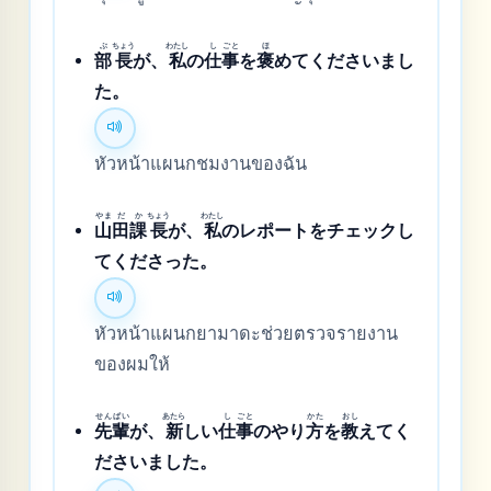
ぶ
ちょう
わたし
し
ごと
ほ
部
長
が、
私
の
仕
事
を
褒
めてくださいまし
た。
หัวหน้าแผนกชมงานของฉัน
やま
だ
か
ちょう
わたし
山
田
課
長
が、
私
のレポートをチェックし
てくださった。
หัวหน้าแผนกยามาดะช่วยตรวจรายงาน
ของผมให้
せん
ぱい
あたら
し
ごと
かた
おし
先
輩
が、
新
しい
仕
事
のやり
方
を
教
えてく
ださいました。