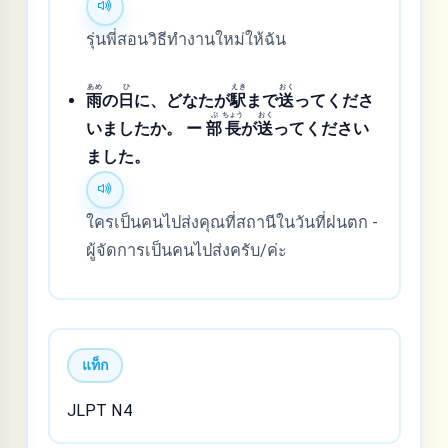
รุ่นพี่สอนวิธีทำงานใหม่ให้ฉัน
あめ
ひ
えき
おく
雨
の
日
に、どなたが
駅
まで
送
ってくださ
ぶ
ちょう
おく
いましたか。 ー
部
長
が
送
ってください
ました。
ใครเป็นคนไปส่งคุณที่สถานีในวันที่ฝนตก -
ผู้จัดการเป็นคนไปส่งครับ/ค่ะ
แท็ก
JLPT N4