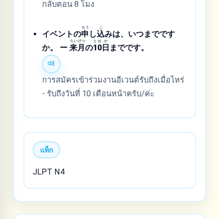
กลับตอน 8 โมง
もう
こ
イベントの
申
し
込
みは、いつまでです
らい
げつ
と
お
か
か。 ー
来
月
の
1
0
日
までです。
การสมัครเข้าร่วมงานอีเวนต์รับถึงเมื่อไหร่
- รับถึงวันที่ 10 เดือนหน้าครับ/ค่ะ
แท็ก
JLPT N4