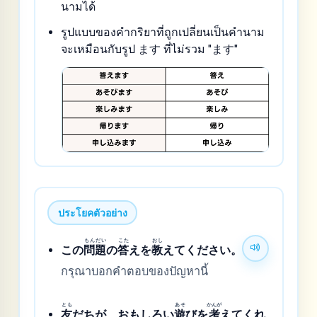
นามได้
รูปแบบของคำกริยาที่ถูกเปลี่ยนเป็นคำนาม
จะเหมือนกับรูป ます ที่ไม่รวม "ます"
ประโยคตัวอย่าง
もん
だい
こた
おし
この
問
題
の
答
えを
教
えてください。
กรุณาบอกคำตอบของปัญหานี้
とも
あそ
かんが
友
だちが、おもしろい
遊
びを
考
えてくれ