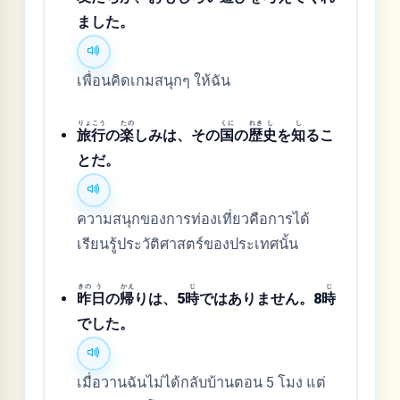
ました。
เพื่อนคิดเกมสนุกๆ ให้ฉัน
りょ
こう
たの
くに
れき
し
し
旅
行
の
楽
しみは、その
国
の
歴
史
を
知
るこ
とだ。
ความสนุกของการท่องเที่ยวคือการได้
เรียนรู้ประวัติศาสตร์ของประเทศนั้น
きの
う
かえ
じ
じ
昨
日
の
帰
りは、5
時
ではありません。8
時
でした。
เมื่อวานฉันไม่ได้กลับบ้านตอน 5 โมง แต่