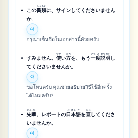
しょ
るい
この
書
類
に、サインしてくださいません
か。
กรุณาเซ็นชื่อในเอกสารนี้ด้วยครับ
つか
かた
いち
ど
せつ
めい
すみません。
使
い
方
を、もう
一
度
説
明
し
てくださいませんか。
ขอโทษครับ คุณช่วยอธิบายวิธีใช้อีกครั้ง
ได้ไหมครับ?
せん
ぱい
に
ほん
ご
なお
先
輩
、レポートの
日
本
語
を
直
してくださ
いませんか。