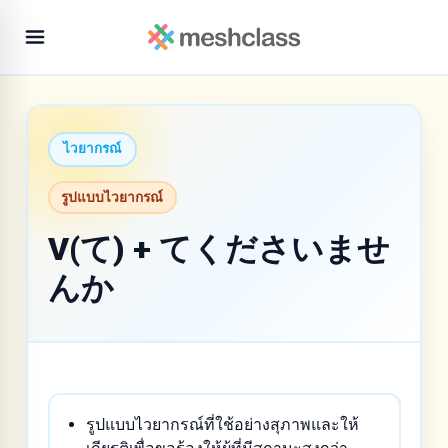
ไวยากรณ์
รูปแบบไวยากรณ์
V(て) + てくださいませ
んか
รูปแบบไวยากรณ์ที่ใช้อย่างสุภาพและให้