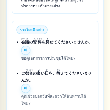
เกียรติเพื่อขอร้องให้ผู้ที่มีสถานะสูงกว่า
ทำการกระทำบางอย่าง
ประโยคตัวอย่าง
かい
ぎ
し
りょう
み
会
議
の
資
料
を
見
せてくださいませんか。
ขอดูเอกสารการประชุมได้ไหม?
つ
ごう
よ
ひ
おし
ご
都
合
の
良
い
日
を、
教
えてくださいませ
んか。
คุณช่วยบอกวันที่สะดวกให้ฉันทราบได้
ไหม?