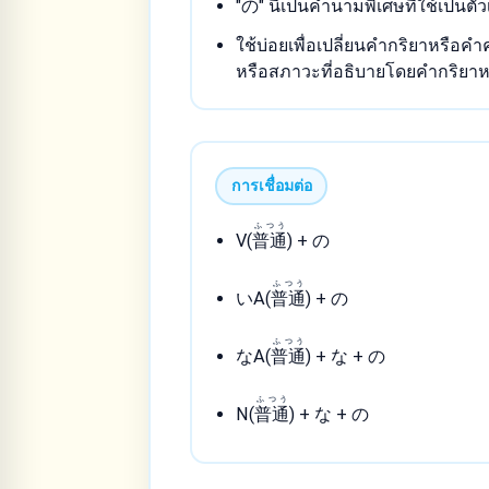
"の" นี้เป็นคำนามพิเศษที่ใช้เป็นต
ใช้บ่อยเพื่อเปลี่ยนคำกริยาหรือค
หรือสภาวะที่อธิบายโดยคำกริยาห
การเชื่อมต่อ
ふつう
V(
普通
) + の
ふつう
いA(
普通
) + の
ふつう
なA(
普通
) + な + の
ふつう
N(
普通
) + な + の