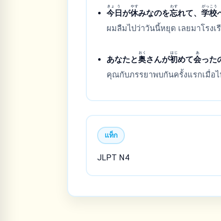
きょ
う
やす
わす
がっ
こう
今
日
が
休
みなのを
忘
れて、
学
校
ผมลืมไปว่าวันนี้หยุด เลยมาโรงเร
おく
はじ
あ
あなたと
奥
さんが
初
めて
会
った
คุณกับภรรยาพบกันครั้งแรกเมื่อไ
แท็ก
JLPT N4