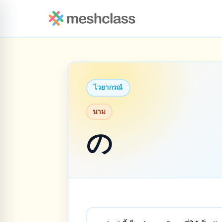
ไวยากรณ์
นาม
の