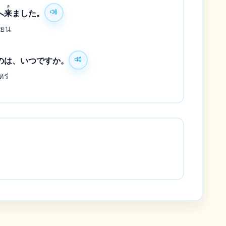
き
へ
来
ました。
ียน
のは、いつですか。
หร่