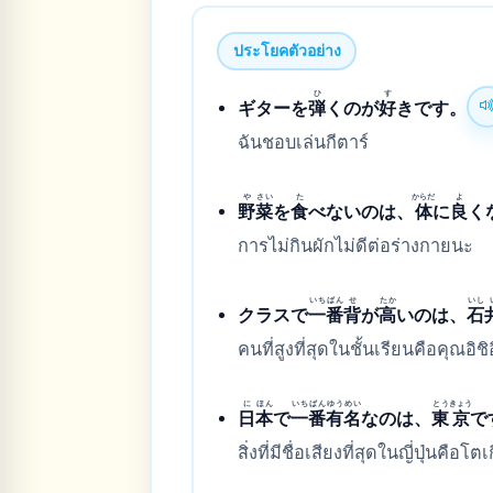
ประโยคตัวอย่าง
ひ
す
ギターを
弾
くのが
好
きです。
ฉันชอบเล่นกีตาร์
や
さい
た
からだ
よ
野
菜
を
食
べないのは、
体
に
良
く
การไม่กินผักไม่ดีต่อร่างกายนะ
いち
ばん
せ
たか
いし
クラスで
一
番
背
が
高
いのは、
石
คนที่สูงที่สุดในชั้นเรียนคือคุณอิชิอ
に
ほん
いち
ばん
ゆう
めい
とう
きょう
日
本
で
一
番
有
名
なのは、
東
京
で
สิ่งที่มีชื่อเสียงที่สุดในญี่ปุ่นคือโต