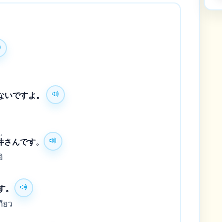
ないですよ。
い
井
さんです。
ิ
す。
เกียว