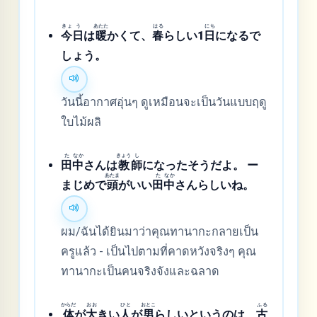
きょ
う
あたた
はる
にち
今
日
は
暖
かくて、
春
らしい1
日
になるで
しょう。
วันนี้อากาศอุ่นๆ ดูเหมือนจะเป็นวันแบบฤดู
ใบไม้ผลิ
た
なか
きょう
し
田
中
さんは
教
師
になったそうだよ。 ー
あたま
た
なか
まじめで
頭
がいい
田
中
さんらしいね。
ผม/ฉันได้ยินมาว่าคุณทานากะกลายเป็น
ครูแล้ว - เป็นไปตามที่คาดหวังจริงๆ คุณ
ทานากะเป็นคนจริงจังและฉลาด
からだ
おお
ひと
おとこ
ふる
体
が
大
きい
人
が
男
らしいというのは、
古