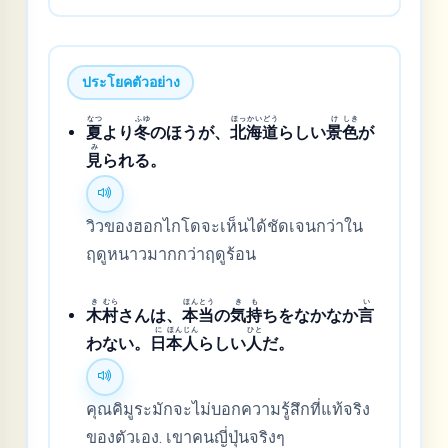
ประโยคตัวอย่าง
なつ
ふゆ
ほっ
かい
どう
け
しき
夏
より
冬
のほうが、
北
海
道
らしい
景
色
が
み
見
られる。
วิวของฮอกไกโดจะเห็นได้ชัดเจนกว่าใน
ฤดูหนาวมากกว่าฤดูร้อน
き
むら
ほん
とう
き
も
い
木
村
さんは、
本
当
の
気
持
ちをなかなか
言
に
ほん
じん
ひと
わない。
日
本
人
らしい
人
だ。
คุณคิมูระมักจะไม่บอกความรู้สึกที่แท้จริง
ของตัวเอง. เขาคนญี่ปุ่นจริงๆ