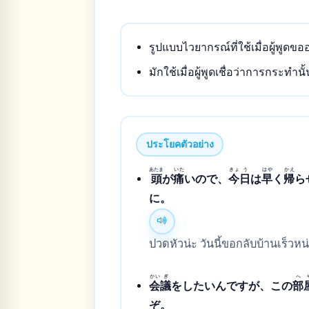
รูปแบบไวยากรณ์ที่ใช้เมื่อผู้พูด
มักใช้เมื่อผู้พูดเชื่อว่าการกระทำ
ประโยคตัวอย่าง
あたま
いた
きょ
う
はや
かえ
頭
が
痛
いので、
今
日
は
早
く
帰
ら
に。
ปวดหัวน่ะ วันนี้ขอกลับบ้านเร็ว
かい
ぎ
へ
会
議
をしたいんですが、この
部
ぞ。