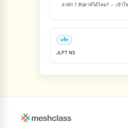
ลาพัก 1 สัปดาห์ได้ไหม? － เข้าใ
แท็ก
JLPT N3