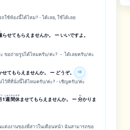
ช้ห้องนี้ได้ไหม? - ได้เลย, ใช้ได้เลย
と
撮
らせてもらえませんか。 ー いいですよ。
 ขอถ่ายรูปได้ไหมครับ/ค่ะ? － ได้เลยครับ/ค่ะ
かせてもらえませんか。 ー どうぞ。
ี่ที่นั่งนี้ได้ไหมครับ/ค่ะ? - เชิญครับ/ค่ะ
げつ
しゅう
かん
やす
わ
月
1
週
間
休
ませてもらえませんか。 ー
分
かりま
นแต่งงานของพี่สาวในเดือนหน้า ฉันสามารถขอ