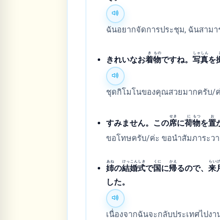
ฉันอยากจัดการประชุม, ฉันสามารถใ
き
もの
しゃ
しん
きれいなお
着
物
ですね。
写
真
を
ชุดกิโมโนของคุณสวยมากครับ/ค่ะ
せき
に
もつ
お
すみません。この
席
に
荷
物
を
置
ขอโทษครับ/ค่ะ ขอนำสัมภาระวางไว้ท
あね
けっ
こん
しき
くに
かえ
らい
姉
の
結
婚
式
で
国
に
帰
るので、
来
した。
เนื่องจากฉันจะกลับประเทศไปงา