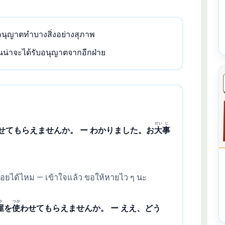
ขออนุญาตทำบางสิ่งอย่างสุภาพ
นั้นน่าจะได้รับอนุญาตจากอีกฝ่าย
だい
じ
せてもらえませんか。 ー わかりました。お
大
事
หน่อยได้ไหม — เข้าใจแล้ว ขอให้หายไว ๆ นะ
や
つか
屋
を
使
わせてもらえませんか。 ー ええ、どう