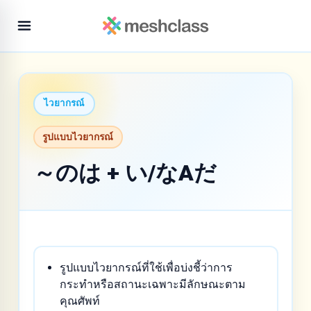
ไวยากรณ์
รูปแบบไวยากรณ์
～のは + い/なAだ
รูปแบบไวยากรณ์ที่ใช้เพื่อบ่งชี้ว่าการ
กระทำหรือสถานะเฉพาะมีลักษณะตาม
คุณศัพท์