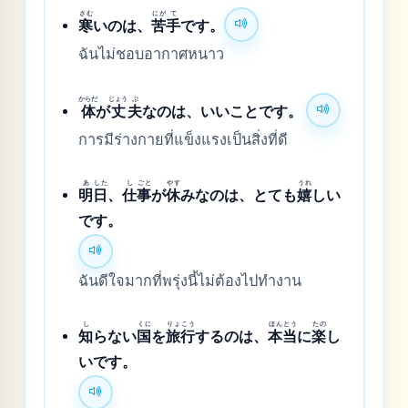
さむ
にが
て
寒
いのは、
苦
手
です。
ฉันไม่ชอบอากาศหนาว
からだ
じょう
ぶ
体
が
丈
夫
なのは、いいことです。
การมีร่างกายที่แข็งแรงเป็นสิ่งที่ดี
あ
した
し
ごと
やす
うれ
明
日
、
仕
事
が
休
みなのは、とても
嬉
しい
です。
ฉันดีใจมากที่พรุ่งนี้ไม่ต้องไปทำงาน
し
くに
りょ
こう
ほん
とう
たの
知
らない
国
を
旅
行
するのは、
本
当
に
楽
し
いです。