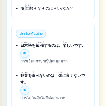
ふつう
N(
普通
) + な + のは + い/なAだ
ประโยคตัวอย่าง
に
ほん
ご
べん
きょう
たの
日
本
語
を
勉
強
するのは、
楽
しいです。
การเรียนภาษาญี่ปุ่นสนุกมาก
や
さい
た
からだ
よ
野
菜
を
食
べないのは、
体
に
良
くないで
す。
การไม่กินผักไม่ดีต่อสุขภาพ