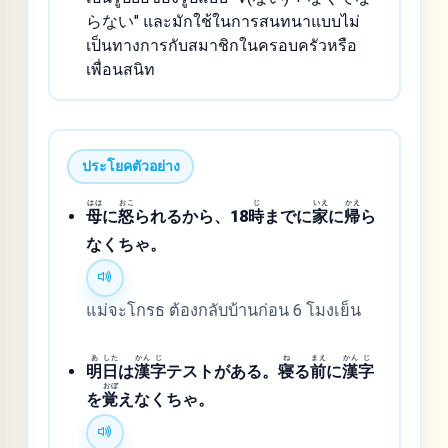
らない" และมักใช้ในการสนทนาแบบไม่
เป็นทางการกับสมาชิกในครอบครัวหรือ
เพื่อนสนิท
ประโยคตัวอย่าง
はは
おこ
じ
いえ
かえ
母
に
怒
られるから、18
時
までに
家
に
帰
ら
なくちゃ。
แม่จะโกรธ ต้องกลับบ้านก่อน 6 โมงเย็น
あ
した
かん
じ
ね
まえ
かん
じ
明
日
は
漢
字
テストがある。
寝
る
前
に
漢
字
おぼ
を
覚
えなくちゃ。