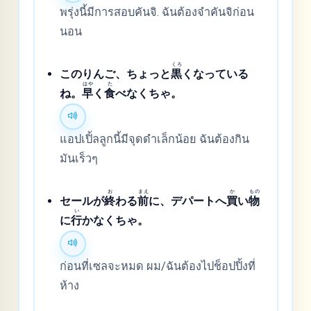
พรุ่งนี้มีการสอบคันจิ. ฉันต้องจำคันจิก่อน
นอน
くろ
このりんご、ちょっと
黒
くなっている
はや
た
ね。
早
く
食
べなくちゃ。
แอปเปิ้ลลูกนี้มีจุดดำเล็กน้อย ฉันต้องกิน
มันเร็วๆ
お
まえ
か
もの
セールが
終
わる
前
に、デパートへ
買
い
物
い
に
行
かなくちゃ。
ก่อนที่เซลจะหมด ผม/ฉันต้องไปช็อปปิ้งที่
ห้าง