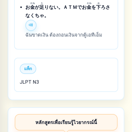
かね
た
かね
お
お
金
が
足
りない。ＡＴＭでお
金
を
下
ろさ
なくちゃ。
ฉันขาดเงิน ต้องถอนเงินจากตู้เอทีเอ็ม
แท็ก
JLPT N3
หลักสูตรเพื่อเรียนรู้ไวยากรณ์นี้