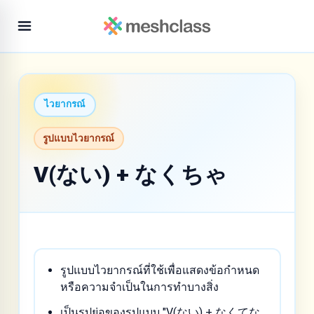
ไวยากรณ์
รูปแบบไวยากรณ์
V(ない) + なくちゃ
รูปแบบไวยากรณ์ที่ใช้เพื่อแสดงข้อกำหนด
หรือความจำเป็นในการทำบางสิ่ง
เป็นรูปย่อของรูปแบบ "V(ない) + なくてな