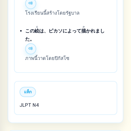
โรงเรียนนี้สร้างโดยรัฐบาล
え
か
この
絵
は、ピカソによって
描
かれまし
た。
ภาพนี้วาดโดยปิกัสโซ
แท็ก
JLPT N4