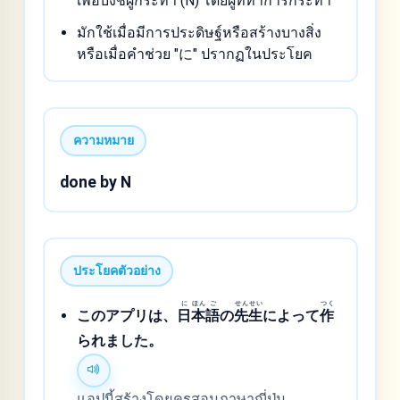
เพื่อบ่งชี้ผู้กระทำ (N) โดยผู้ที่ทำการกระทำ
มักใช้เมื่อมีการประดิษฐ์หรือสร้างบางสิ่ง
หรือเมื่อคำช่วย "に" ปรากฏในประโยค
ความหมาย
done by N
ประโยคตัวอย่าง
に
ほん
ご
せん
せい
つく
このアプリは、
日
本
語
の
先
生
によって
作
られました。
แอปนี้สร้างโดยครูสอนภาษาญี่ปุ่น