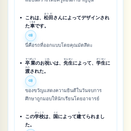
まつ
だ
これは、
松
田
さんによってデザインされ
くるま
た
車
です。
นี่คือรถที่ออกแบบโดยคุณมัตสึดะ
そつ
ぎょう
いわ
せん
せい
がく
せい
卒
業
のお
祝
いは、
先
生
によって、
学
生
に
わた
渡
された。
ของขวัญแสดงความยินดีในวันจบการ
ศึกษาถูกมอบให้นักเรียนโดยอาจารย์
がっ
こう
くに
た
この
学
校
は、
国
によって
建
てられまし
た。