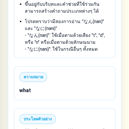
ขึ้นอยู่กับบริบทและคำช่วยที่ใช้ร่วมกัน
สามารถสร้างคำถามประเภทต่างๆ ได้
โปรดทราบว่ามีสองการอ่าน: "なん(nan)"
และ "なに(nani)"
- "なん(nan)": ใช้เมื่อตามด้วยเสียง "t", "d",
หรือ "n" หรือเมื่อตามด้วยลักษณนาม
- "なに(nani)": ใช้ในกรณีอื่นๆ ทั้งหมด
ความหมาย
what
ประโยคตัวอย่าง