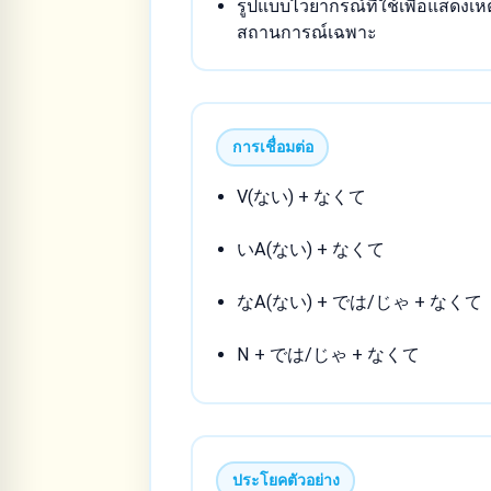
รูปแบบไวยากรณ์ที่ใช้เพื่อแสดงเ
สถานการณ์เฉพาะ
การเชื่อมต่อ
V(ない) + なくて
いA(ない) + なくて
なA(ない) + では/じゃ + なくて
N + では/じゃ + なくて
ประโยคตัวอย่าง