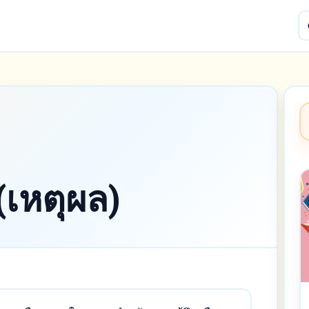
หตุผล)