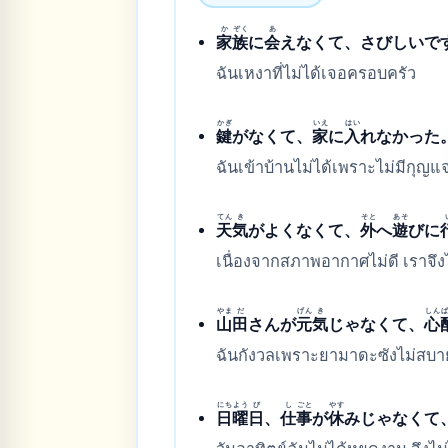
か
ぞく
あ
家
族
に
会
えなくて、さびしいで
ฉันเหงาที่ไม่ได้เจอครอบครัว
かぎ
いえ
はい
鍵
がなくて、
家
に
入
れなかった
ฉันเข้าบ้านไม่ได้เพราะไม่มีกุญแ
てん
き
そと
あそ
天
気
がよくなくて、
外
へ
遊
びに
เนื่องจากสภาพอากาศไม่ดี เราจึ
やま
だ
げん
き
しん
山
田
さんが
元
気
じゃなくて、
心
ฉันกังวลเพราะยามาดะซังไม่สบา
にち
よう
び
し
ごと
やす
日
曜
日
、
仕
事
が
休
みじゃなくて