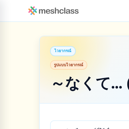
ไวยากรณ์
รูปแบบไวยากรณ์
～なくて… (เ