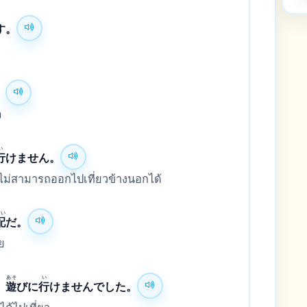
す。
。
จ
い
行
けません。
งไม่สามารถออกไปเที่ยวข้างนอกได้
ぱい
配
だ。
ย
あそ
い
、
遊
びに
行
けませんでした。