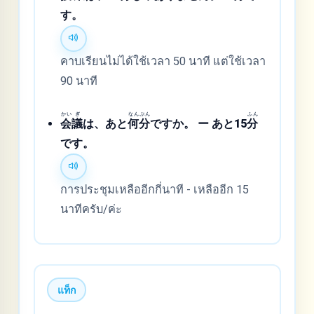
す。
คาบเรียนไม่ได้ใช้เวลา 50 นาที แต่ใช้เวลา
90 นาที
かい
ぎ
なん
ぷん
ふん
会
議
は、あと
何
分
ですか。 ー あと15
分
です。
การประชุมเหลืออีกกี่นาที - เหลืออีก 15
นาทีครับ/ค่ะ
แท็ก