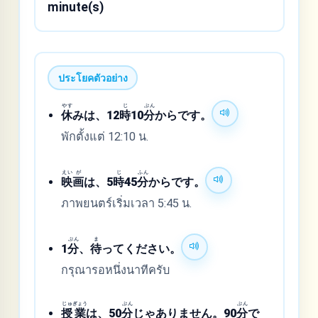
minute(s)
ประโยคตัวอย่าง
やす
じ
ぷん
休
みは、12
時
10
分
からです。
พักตั้งแต่ 12:10 น.
えい
が
じ
ふん
映
画
は、5
時
45
分
からです。
ภาพยนตร์เริ่มเวลา 5:45 น.
ぷん
ま
1
分
、
待
ってください。
กรุณารอหนึ่งนาทีครับ
じゅ
ぎょう
ぷん
ぷん
授
業
は、50
分
じゃありません。90
分
で