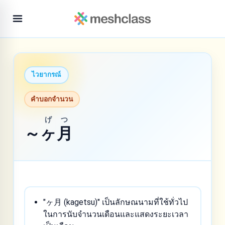
ไวยากรณ์
คำบอกจำนวน
げつ
～
ヶ月
"ヶ月 (kagetsu)" เป็นลักษณนามที่ใช้ทั่วไป
ในการนับจำนวนเดือนและแสดงระยะเวลา