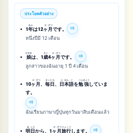
ประโยคตัวอย่าง
ねん
か
げつ
1
年
は12
ヶ
月
です。
หนึ่งปีมี 12 เดือน
むすめ
さい
か
げつ
娘
は、1
歳
4
ヶ
月
です。
ลูกสาวของฉันอายุ 1 ปี 4 เดือน
か
げつ
まい
にち
に
ほん
ご
べん
きょう
10
ヶ
月
、
毎
日
、
日
本
語
を
勉
強
していま
す。
ฉันเรียนภาษาญี่ปุ่นทุกวันมาสิบเดือนแล้ว
あ
した
か
げつ
りょ
こう
明
日
から、1
ヶ
月
旅
行
します。