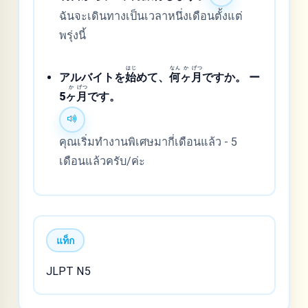
ฉันจะเดินทางเป็นเวลาหนึ่งเดือนตั้งแต่
พรุ่งนี้
はじ
なん
か
げつ
アルバイトを
始
めて、
何
ヶ
月
ですか。 ー
か
げつ
5
ヶ
月
です。
คุณเริ่มทำงานพิเศษมากี่เดือนแล้ว - 5
เดือนแล้วครับ/ค่ะ
แท็ก
JLPT N5