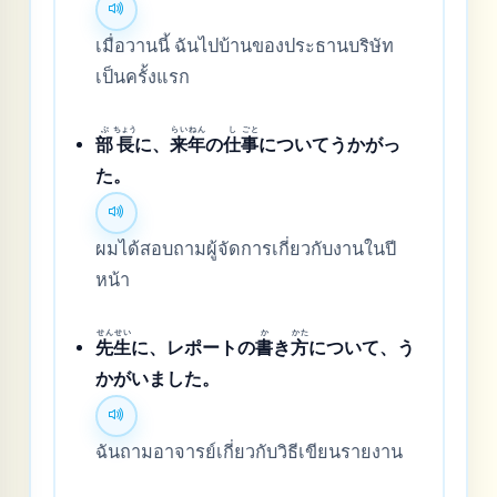
เมื่อวานนี้ ฉันไปบ้านของประธานบริษัท
เป็นครั้งแรก
ぶ
ちょう
らい
ねん
し
ごと
部
長
に、
来
年
の
仕
事
についてうかがっ
た。
ผมได้สอบถามผู้จัดการเกี่ยวกับงานในปี
หน้า
せん
せい
か
かた
先
生
に、レポートの
書
き
方
について、う
かがいました。
ฉันถามอาจารย์เกี่ยวกับวิธีเขียนรายงาน