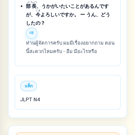
ぶ
ちょう
部
長
、うかがいたいことがあるんです
いま
が、
今
よろしいですか。 ー うん、どう
したの？
ท่านผู้จัดการครับ ผมมีเรื่องอยากถาม ตอน
นี้สะดวกไหมครับ - อืม มีอะไรหรือ
แท็ก
JLPT N4