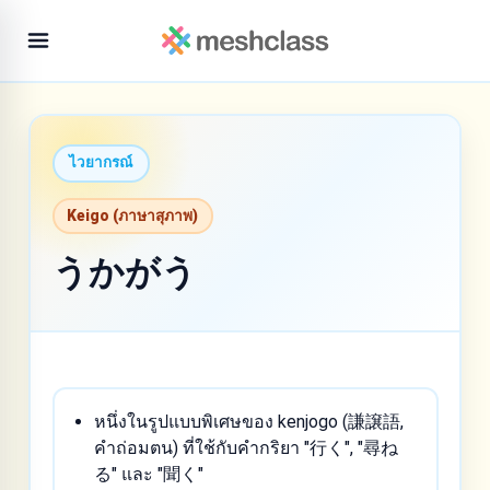
ไวยากรณ์
Keigo (ภาษาสุภาพ)
うかがう
หนึ่งในรูปแบบพิเศษของ kenjogo (謙譲語,
คำถ่อมตน) ที่ใช้กับคำกริยา "行く", "尋ね
る" และ "聞く"