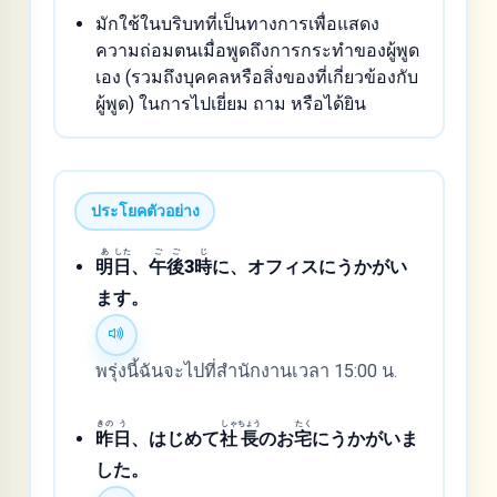
มักใช้ในบริบทที่เป็นทางการเพื่อแสดง
ความถ่อมตนเมื่อพูดถึงการกระทำของผู้พูด
เอง (รวมถึงบุคคลหรือสิ่งของที่เกี่ยวข้องกับ
ผู้พูด) ในการไปเยี่ยม ถาม หรือได้ยิน
ประโยคตัวอย่าง
あ
した
ご
ご
じ
明
日
、
午
後
3
時
に、オフィスにうかがい
ます。
พรุ่งนี้ฉันจะไปที่สำนักงานเวลา 15:00 น.
きの
う
しゃ
ちょう
たく
昨
日
、はじめて
社
長
のお
宅
にうかがいま
した。