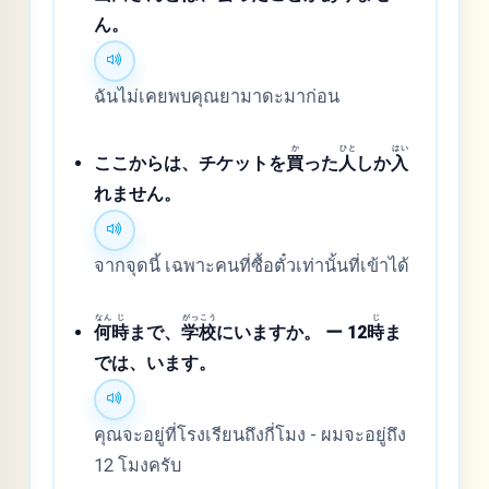
ん。
ฉันไม่เคยพบคุณยามาดะมาก่อน
か
ひと
はい
ここからは、チケットを
買
った
人
しか
入
れません。
จากจุดนี้ เฉพาะคนที่ซื้อตั๋วเท่านั้นที่เข้าได้
なん
じ
がっ
こう
じ
何
時
まで、
学
校
にいますか。 ー 12
時
ま
では、います。
คุณจะอยู่ที่โรงเรียนถึงกี่โมง - ผมจะอยู่ถึง
12 โมงครับ