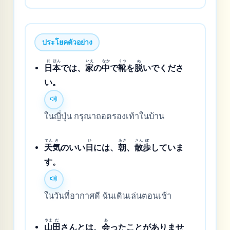
ประโยคตัวอย่าง
に
ほん
いえ
なか
くつ
ぬ
日
本
では、
家
の
中
で
靴
を
脱
いでくださ
い。
ในญี่ปุ่น กรุณาถอดรองเท้าในบ้าน
てん
き
ひ
あさ
さん
ぽ
天
気
のいい
日
には、
朝
、
散
歩
していま
す。
ในวันที่อากาศดี ฉันเดินเล่นตอนเช้า
やま
だ
あ
山
田
さんとは、
会
ったことがありませ