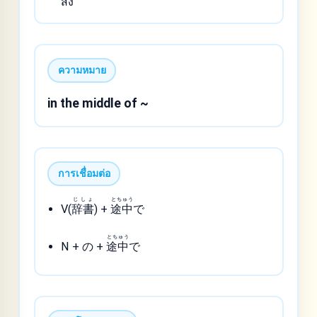
สิ่ง
ความหมาย
in the middle of ~
การเชื่อมต่อ
じしょ
とちゅう
V(
辞書
) +
途中
で
とちゅう
N + の +
途中
で