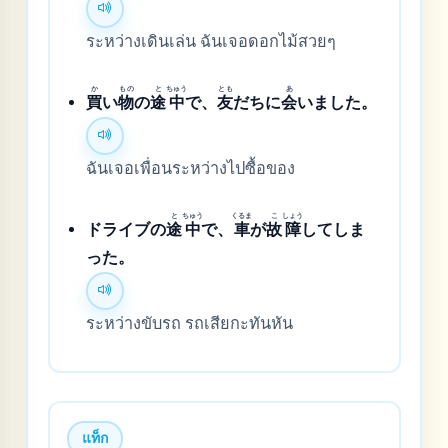
ระหว่างเดินเล่น ฉันเจอดอกไม้สวยๆ
か
もの
と
ちゅう
とも
あ
買
い
物
の
途
中
で、
友
だちに
会
いました。
ฉันเจอเพื่อนระหว่างไปซื้อของ
と
ちゅう
くるま
こ
しょう
ドライブの
途
中
で、
車
が
故
障
してしま
った。
ระหว่างขับรถ รถเสียกะทันหัน
แท็ก