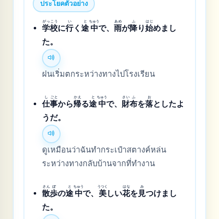
ประโยคตัวอย่าง
がっ
こう
い
と
ちゅう
あめ
ふ
はじ
学
校
に
行
く
途
中
で、
雨
が
降
り
始
めまし
た。
ฝนเริ่มตกระหว่างทางไปโรงเรียน
し
ごと
かえ
と
ちゅう
さい
ふ
お
仕
事
から
帰
る
途
中
で、
財
布
を
落
としたよ
うだ。
ดูเหมือนว่าฉันทำกระเป๋าสตางค์หล่น
ระหว่างทางกลับบ้านจากที่ทำงาน
さん
ぽ
と
ちゅう
うつく
はな
み
散
歩
の
途
中
で、
美
しい
花
を
見
つけまし
た。