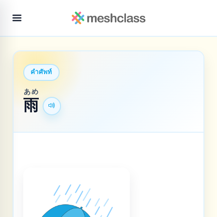
คำศัพท์
あめ
雨