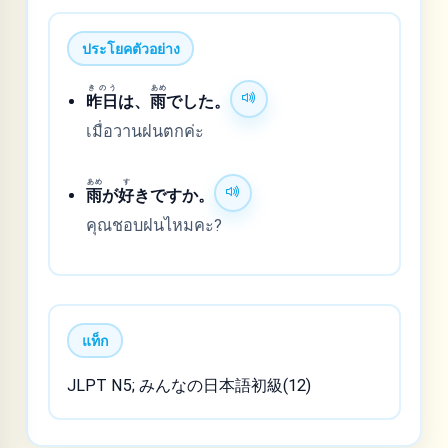
ประโยคตัวอย่าง
きのう
あめ
昨日
は、
雨
でした。
เมื่อวานฝนตกค่ะ
あめ
す
雨
が
好
きですか。
คุณชอบฝนไหมคะ?
แท็ก
JLPT N5; みんなの日本語初級(12)