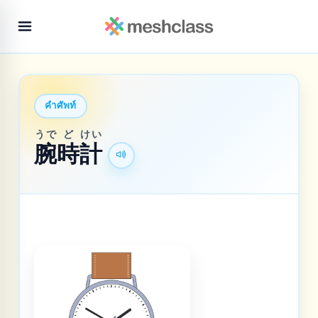
คำศัพท์
うで
ど
けい
腕
時
計