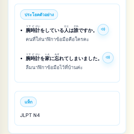
ประโยคตัวอย่าง
うで
ど
けい
ひと
だれ
腕
時
計
をしている
人
は
誰
ですか。
คนที่ใส่นาฬิกาข้อมือคือใครคะ
うで
ど
けい
いえ
わす
腕
時
計
を
家
に
忘
れてしまいました。
ลืมนาฬิกาข้อมือไว้ที่บ้านค่ะ
แท็ก
JLPT N4