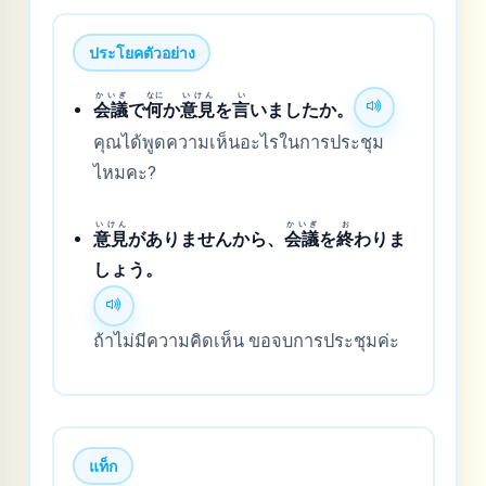
ประโยคตัวอย่าง
かいぎ
なに
いけん
い
会議
で
何
か
意見
を
言
いましたか。
คุณได้พูดความเห็นอะไรในการประชุม
ไหมคะ?
いけん
かいぎ
お
意見
がありませんから、
会議
を
終
わりま
しょう。
ถ้าไม่มีความคิดเห็น ขอจบการประชุมค่ะ
แท็ก