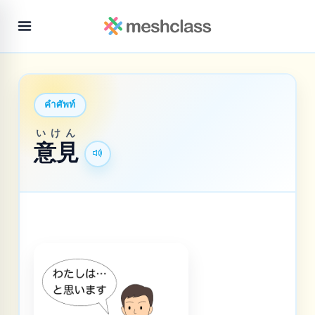
คำศัพท์
いけん
意見