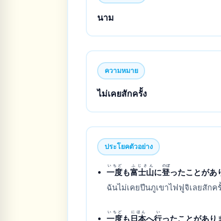
นาม
ความหมาย
ไม่เคยสักครั้ง
ประโยคตัวอย่าง
いちど
ふじさん
のぼ
一度
も
富士山
に
登
ったことがあ
ฉันไม่เคยปีนภูเขาไฟฟูจิเลยสักครั
いちど
にほん
い
一度
も
日本
へ
行
ったことがあり