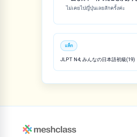
ไม่เคยไปญี่ปุ่นเลยสักครั้งค่ะ
แท็ก
JLPT N4; みんなの日本語初級(19)