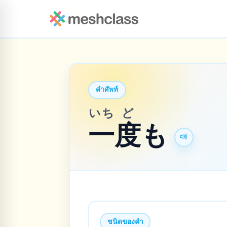
คำศัพท์
いち
ど
一
度
も
ชนิดของคำ