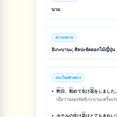
นาม
ความหมาย
อิเกะบานะ; ศิลปะจัดดอกไม้ญี่ปุ่น
ประโยคตัวอย่าง
きの
う
はじ
い
ばな
昨
日
、
初
めて
生
け
花
をしました
เมื่อวานลองจัดอิเกะบานะครั้งแร
い
ばな
ホテルの
生
け
花
はとてもきれい