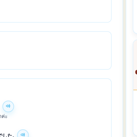
。
กค่ะ
でした。