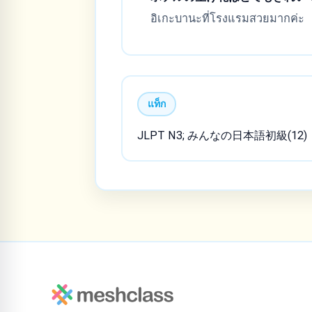
อิเกะบานะที่โรงแรมสวยมากค่ะ
แท็ก
JLPT N3; みんなの日本語初級(12)