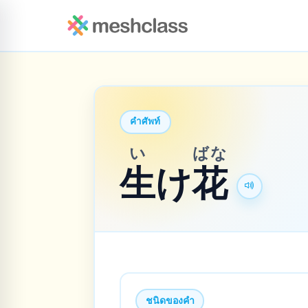
คำศัพท์
い
ばな
生
け
花
ชนิดของคำ