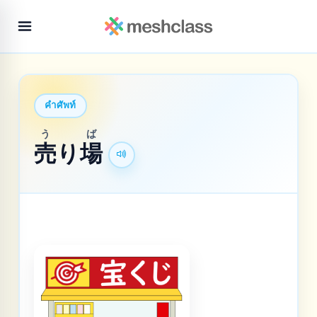
คำศัพท์
う
ば
売
り
場