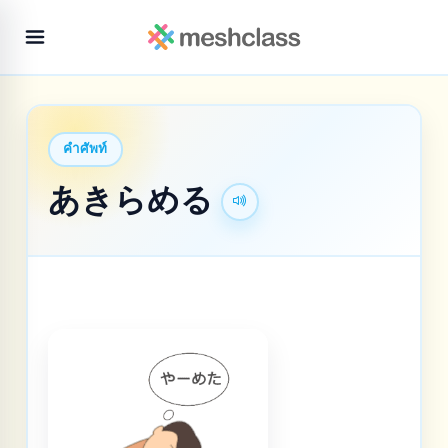
คำศัพท์
あきらめる