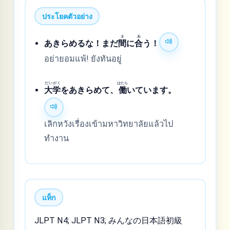
ประโยคตัวอย่าง
ま
あ
あきらめるな！まだ
間
に
合
う！
อย่ายอมแพ้! ยังทันอยู่
だい
がく
はたら
大
学
をあきらめて、
働
いています。
เลิกหวังเรื่องเข้ามหาวิทยาลัยแล้วไป
ทำงาน
แท็ก
JLPT N4; JLPT N3; みんなの日本語初級