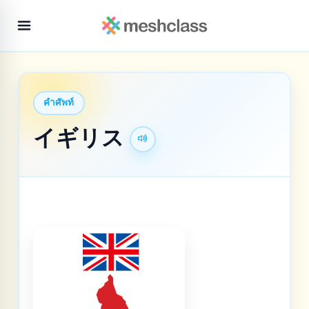
คำศัพท์
イギリス