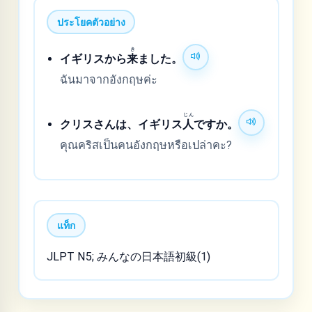
ประโยคตัวอย่าง
き
イギリスから
来
ました。
ฉันมาจากอังกฤษค่ะ
じん
クリスさんは、イギリス
人
ですか。
คุณคริสเป็นคนอังกฤษหรือเปล่าคะ?
แท็ก
JLPT N5; みんなの日本語初級(1)