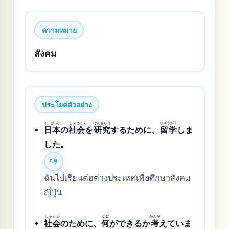
ความหมาย
สังคม
ประโยคตัวอย่าง
にほん
しゃかい
けんきゅう
りゅうがく
日本
の
社会
を
研究
するために、
留学
しま
した。
ฉันไปเรียนต่อต่างประเทศเพื่อศึกษาสังคม
ญี่ปุ่น
しゃかい
なに
かんが
社会
のために、
何
ができるか
考
えていま