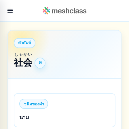
คำศัพท์
しゃかい
社会
ชนิดของคำ
นาม