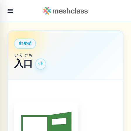
คำศัพท์
いり
ぐち
入
口