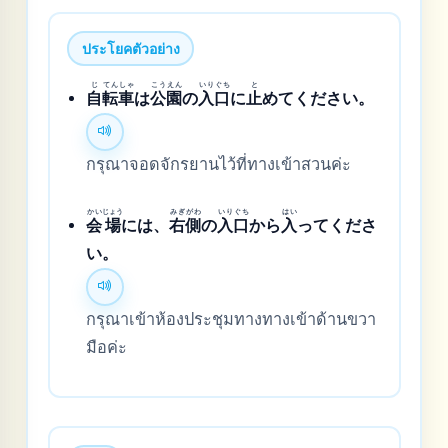
ประโยคตัวอย่าง
じ
てん
しゃ
こう
えん
いり
ぐち
と
自
転
車
は
公
園
の
入
口
に
止
めてください。
กรุณาจอดจักรยานไว้ที่ทางเข้าสวนค่ะ
かい
じょう
みぎ
がわ
いり
ぐち
はい
会
場
には、
右
側
の
入
口
から
入
ってくださ
い。
กรุณาเข้าห้องประชุมทางทางเข้าด้านขวา
มือค่ะ