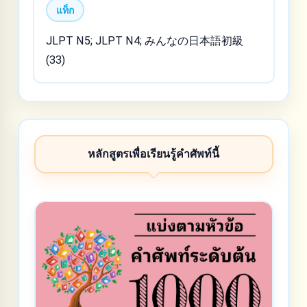
แท็ก
JLPT N5; JLPT N4; みんなの日本語初級
(33)
หลักสูตรเพื่อเรียนรู้คำศัพท์นี้