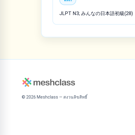
JLPT N3; みんなの日本語初級(28)
©
2026
Meshclass — สงวนลิขสิทธิ์