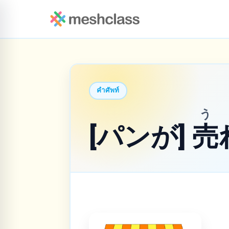
คำศัพท์
う
[パンが]
売