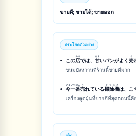
ขายดี; ขายได้; ขายออก
ประโยคตัวอย่าง
みせ
あま
う
この
店
では、
甘
いパンがよく
売
ขนมปังหวานที่ร้านนี้ขายดีมาก
いま
いちばん
う
そうじき
今
一番
売
れている
掃除機
は、こ
เครื่องดูดฝุ่นที่ขายดีที่สุดตอนนี้คือร
แท็ก