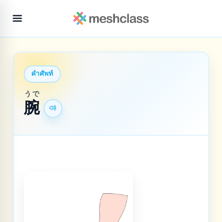
คำศัพท์
うで
腕