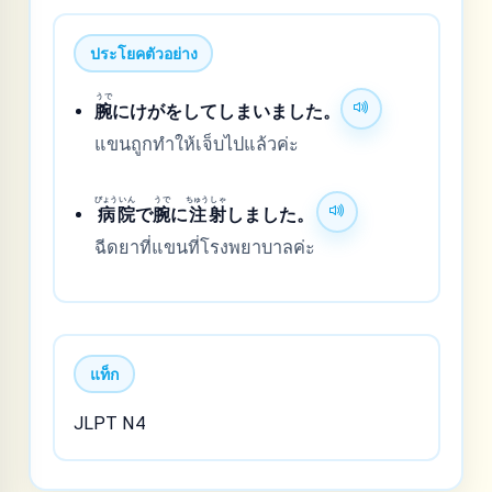
ประโยคตัวอย่าง
うで
腕
にけがをしてしまいました。
แขนถูกทำให้เจ็บไปแล้วค่ะ
びょう
いん
うで
ちゅう
しゃ
病
院
で
腕
に
注
射
しました。
ฉีดยาที่แขนที่โรงพยาบาลค่ะ
แท็ก
JLPT N4