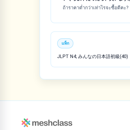
ถ้าราคาต่ำกว่าเท่าไรจะซื้อดีคะ?
แท็ก
JLPT N4; みんなの日本語初級(40)