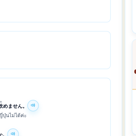
の
飲
めません。
่ปุ่นไม่ได้ค่ะ
か。