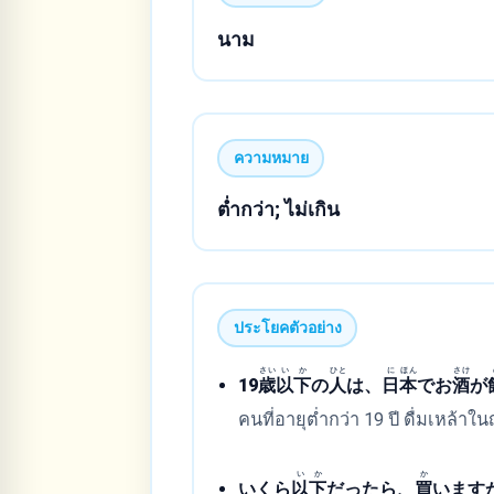
นาม
ความหมาย
ต่ำกว่า; ไม่เกิน
ประโยคตัวอย่าง
さい
い
か
ひと
に
ほん
さけ
19
歳
以
下
の
人
は、
日
本
でお
酒
が
คนที่อายุต่ำกว่า 19 ปี ดื่มเหล้าในญี
い
か
か
いくら
以
下
だったら、
買
います