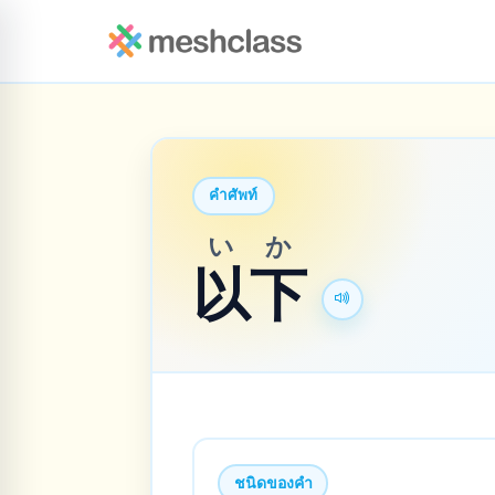
คำศัพท์
い
か
以
下
ชนิดของคำ