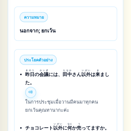
ความหมาย
นอกจาก; ยกเว้น
ประโยคตัวอย่าง
きのう
かいぎ
たなか
いがい
き
昨日
の
会議
には、
田中
さん
以外
は
来
まし
た。
ในการประชุมเมื่อวานมีคนมาทุกคน
ยกเว้นคุณทานากะค่ะ
いがい
なに
う
チョコレート
以外
に
何
か
売
ってますか。