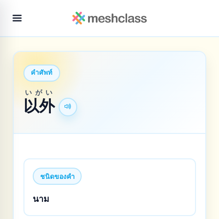
คำศัพท์
いがい
以外
ชนิดของคำ
นาม