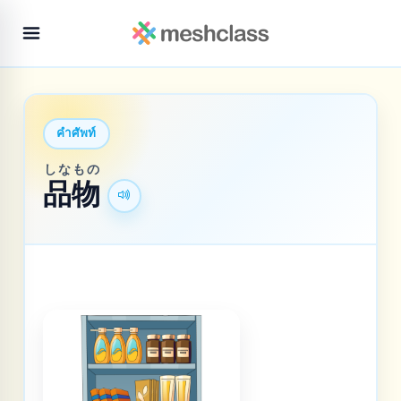
คำศัพท์
しな
もの
品
物