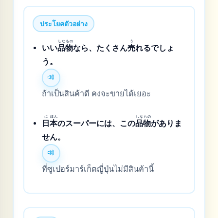
ประโยคตัวอย่าง
しな
もの
う
いい
品
物
なら、たくさん
売
れるでしょ
う。
ถ้าเป็นสินค้าดี คงจะขายได้เยอะ
に
ほん
しな
もの
日
本
のスーパーには、この
品
物
がありま
せん。
ที่ซูเปอร์มาร์เก็ตญี่ปุ่นไม่มีสินค้านี้