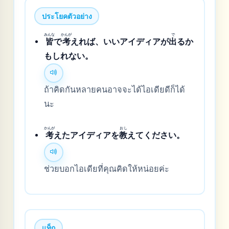
ประโยคตัวอย่าง
みんな
かんが
で
皆
で
考
えれば、いいアイディアが
出
るか
もしれない。
ถ้าคิดกันหลายคนอาจจะได้ไอเดียดีก็ได้
นะ
かんが
おし
考
えたアイディアを
教
えてください。
ช่วยบอกไอเดียที่คุณคิดให้หน่อยค่ะ
แท็ก